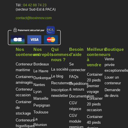
Tél :
04 42 88 74 23
(secteur Sud-Est & PACA)
contact@boxinnov.com
Nos
Nos
Qui
Besoin
Meilleurs
Boutique
conteneurs
entrepôts
sommes-
d’aide
conteneurs
Vente
nous ?
à
Conteneur
Bordeaux
Se
vendre
privée
La société
maritime
connecter
exceptionnell
Le Havre
Container
Le blog
Containers
FAQs
Louer un
Dunkerque
20 pieds
aménagés
Recrutement
conteneur
Expéditions
Nantes
premier
Conteneur
& retours
Inscription
Demande
Lyon
voyage
occasion
newsletter
de devis
Documentation
Marseille
Container
Container
CGV
20 pieds
Perpignan
de
négoce
occasion
Toulouse
stockage
CGV
Container
La
Conteneurs
module
40 pieds
Réunion
frigorifiques
premium