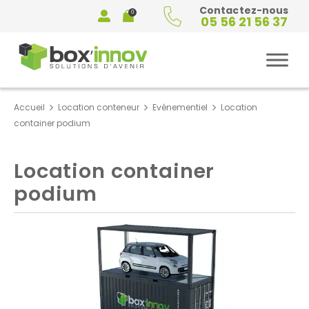
Contactez-nous
0
05 56 21 56 37
Mon
Panier
compte
Accueil
Location conteneur
Evénementiel
Location
container podium
Location container
podium