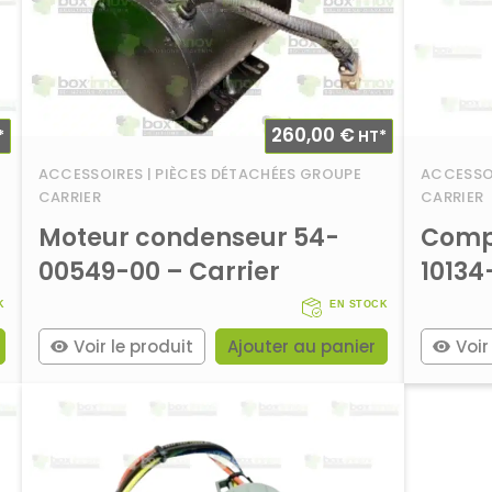
260,00
€
*
HT*
ACCESSOIRES | PIÈCES DÉTACHÉES GROUPE
ACCESSOI
CARRIER
CARRIER
-
Moteur condenseur 54-
Comp
00549-00 – Carrier
10134
K
EN STOCK
Voir le produit
Ajouter au panier
Voir