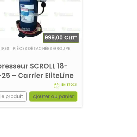
999,00
€
HT*
RES | PIÈCES DÉTACHÉES GROUPE
resseur SCROLL 18-
-25 – Carrier EliteLine
EN STOCK
 le produit
Ajouter au panier