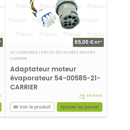
65,00
€
*
HT*
ACCESSOIRES | PIÈCES DÉTACHÉES GROUPE
CARRIER
Adaptateur moteur
évaporateur 54-00585-21-
CARRIER
K
EN STOCK
Voir le produit
Ajouter au panier