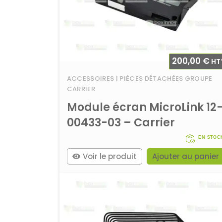
200,00
€
HT
ACCESSOIRES | PIÈCES DÉTACHÉES GROUPE
CARRIER
Module écran MicroLink 12
00433-03 – Carrier
EN STOC
Voir le produit
Ajouter au panier