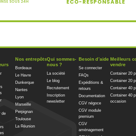
ÉCO-RESPONSABLE
ONSE SOUS 24H
Nos entrepôts
Qui sommes-
Besoin d’aide
Meilleurs c
eurs
nous ?
vendre
Bordeaux
Se connecter
r
La société
Container 20 
Le Havre
FAQs
Le blog
Container 20 
Dunkerque
Expéditions &
rs
Recrutement
Container 40 p
retours
Nantes
s
Inscription
Container 40 p
Documentation
Lyon
r
newsletter
occasion
CGV négoce
Marseille
CGV module
Perpignan
r de
premium
Toulouse
CGV
La Réunion
rs
aménagement
ues