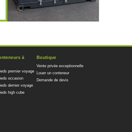
onteneurs à
Boutique
Vente privée exceptionnelle
pieds premier voyage
Louer un conteneur
pieds occasion
Demande de devis
ieds dernier voyage
ieds high cube