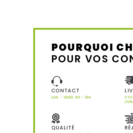
POURQUOI CH
POUR VOS CO
CONTACT
LI
LUN. - VEND. 8H - 18H
STO
LIV
QUALITÉ
RÉ