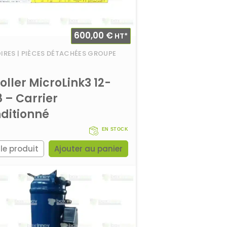
600,00
€
HT*
RES | PIÈCES DÉTACHÉES GROUPE
oller MicroLink3 12-
 – Carrier
ditionné
EN STOCK
 le produit
Ajouter au panier