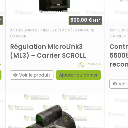
600,00
€
*
HT*
ACCESSOIRES | PIÈCES DÉTACHÉES GROUPE
ACCESSOI
CARRIER
CARRIER
Régulation MicroLink3
Contr
(ML3) – Carrier SCROLL
55008
recon
K
EN STOCK
Voir le produit
Ajouter au panier
Voir