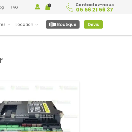
Contactez-nous
0
og
FAQ
05 56 21 56 37
Mon
Panier
compte
res
Location
Boutique
Devis
r