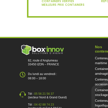
CONTAINERS VÉRIFIÉS
RÉP
MEILLEURS PRIX CONTAINERS
Nos
conten
Conteneu
82, route d’Anglumeau
maritime
33450 IZON – FRANCE
Containe
aménagé
Du lundi au vendredi :
08:00 – 18:00
Conteneu
occasion
Containe
Tél :
05 56 21 56 37
stockage
(secteur Nord & Grand Ouest)
Conteneu
Tél :
04 42 88 74 23
frigorifiq